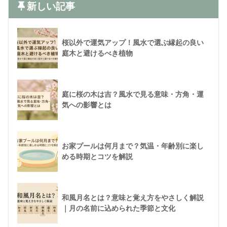
新しい記事
桜以外で運気アップ！風水で選ぶ縁起の良い
庭木と避けるべき植物
庭に桜の木は吉？風水で見る意味・方角・運
気への影響とは
お家プールは何月まで？気温・年齢別に楽し
める時期とコツを解説
和風月名とは？意味と覚え方をやさしく解説
｜月の名前に込められた季節と文化