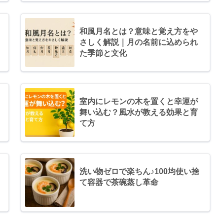
和風月名とは？意味と覚え方をや
さしく解説｜月の名前に込められ
た季節と文化
室内にレモンの木を置くと幸運が
舞い込む？風水が教える効果と育
て方
洗い物ゼロで楽ちん♪100均使い捨
て容器で茶碗蒸し革命