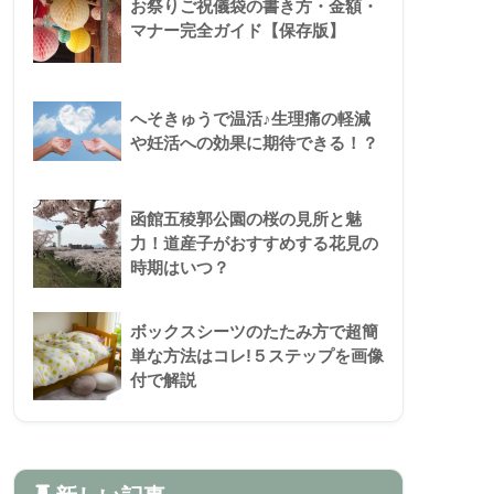
お祭りご祝儀袋の書き方・金額・
マナー完全ガイド【保存版】
へそきゅうで温活♪生理痛の軽減
や妊活への効果に期待できる！？
函館五稜郭公園の桜の見所と魅
力！道産子がおすすめする花見の
時期はいつ？
ボックスシーツのたたみ方で超簡
単な方法はコレ!５ステップを画像
付で解説